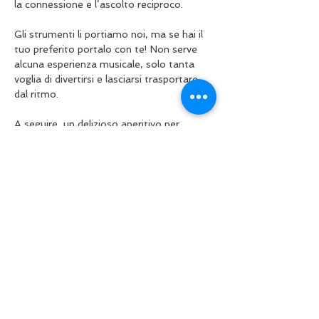
la connessione e l’ascolto reciproco.
Gli strumenti li portiamo noi, ma se hai il 
tuo preferito portalo con te! Non serve 
alcuna esperienza musicale, solo tanta 
voglia di divertirsi e lasciarsi trasportare 
dal ritmo.
A seguire, un delizioso aperitivo per 
condividere emozioni e conoscere nuovi 
amici.
🔹 
Facilita il cerchio: Emilio Volgarino
🔹 
Costo: €15 (aperitivo incluso)
Mostra di più
Condividi questo evento