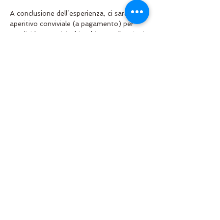
A conclusione dell’esperienza, ci sarà un 
aperitivo conviviale (a pagamento) per 
condividere sorrisi, chiacchiere e vibrazioni 
positive.
Posti limitati – prenota il tuo 
trattamento in anticipo! 
Condividi questo evento
Torna alla Home