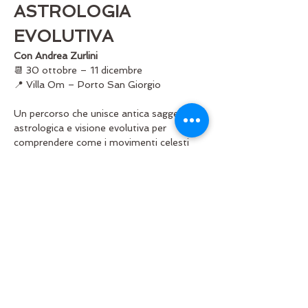
ASTROLOGIA 
EVOLUTIVA
Con Andrea Zurlini
📆 30 ottobre – 11 dicembre
📍 Villa Om – Porto San Giorgio
Un percorso che unisce antica saggezza 
astrologica e visione evolutiva per 
comprendere come i movimenti celesti 
rispecchiano il nostro cammino interiore. 
Andrea Zurlini guiderà i partecipanti in un 
viaggio tra pianeti, archetipi e temi natali 
per scoprire la dimensione simbolica e 
trasformativa dell’astrologia. 
Mostra di più