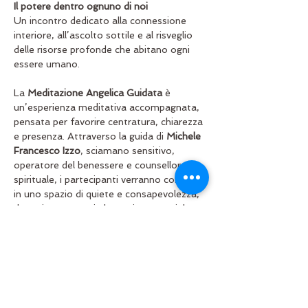
Il potere dentro ognuno di noi
Un incontro dedicato alla connessione 
interiore, all’ascolto sottile e al risveglio 
delle risorse profonde che abitano ogni 
essere umano.
La 
Meditazione Angelica Guidata
 è 
un’esperienza meditativa accompagnata, 
pensata per favorire centratura, chiarezza 
e presenza. Attraverso la guida di 
Michele 
Francesco Izzo
, sciamano sensitivo, 
operatore del benessere e counsellor 
spirituale, i partecipanti verranno condotti 
in uno spazio di quiete e consapevolezza, 
dove riconnettersi al proprio potenziale 
interiore.
Un tempo per rallentare, respirare e 
ritrovare il contatto con sé, in un 
ambiente accogliente e protetto.
📅 Giovedì 26 febbraio