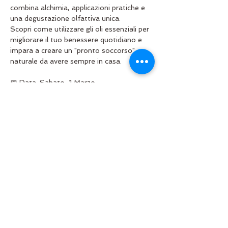
combina alchimia, applicazioni pratiche e 
una degustazione olfattiva unica. 
Scopri come utilizzare gli oli essenziali per 
migliorare il tuo benessere quotidiano e 
impara a creare un "pronto soccorso" 
naturale da avere sempre in casa.
📅 Data: Sabato, 1 Marzo 
⏰ Orario: 17:30 
📍 Luogo: @villaom
Unisciti a noi per una serata di scoperte 
sensoriali e relax, accompagnata da un 
delizioso aperitivo.
Condividi questo evento