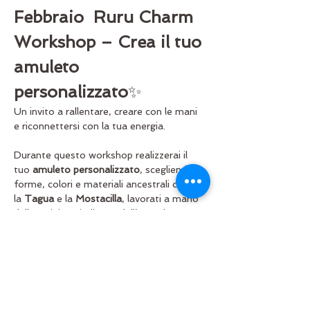
Febbraio
Ruru Charm 
Workshop – Crea il tuo 
amuleto 
personalizzato
✨
Un invito a rallentare, creare con le mani 
e riconnettersi con la tua energia.
Durante questo workshop realizzerai il 
tuo 
amuleto personalizzato
, scegliendo 
forme, colori e materiali ancestrali come 
la 
Tagua
 e la 
Mostacilla
, lavorati a mano 
dalle artigiane indigene dell’Ecuador 🌱
 🕓 
16:00 – 17:30
🎟️Quota di iscrizione: 25€
 Include workshop guidato, base e filo per 
il charm.