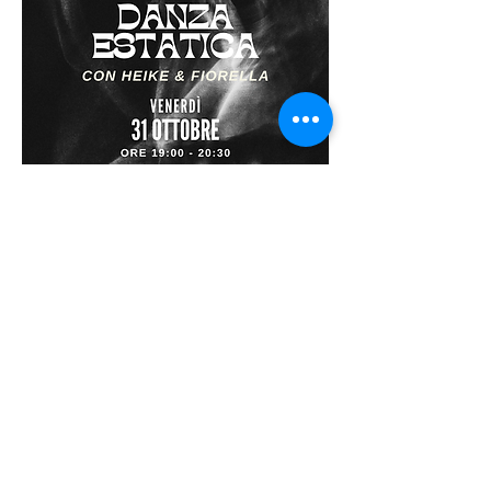
🌌 VENERDÌ 31 
OTTOBRE | ore 19:00 
– 20:30
Danza estatica & Cosmic Healing con 
Heike Wolf e Fiorella Pignotti