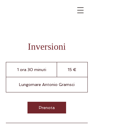
Inversioni
15
euro
1 ora 30 minuti
1
15 €
o
r
Lungomare Antonio Gramsci
3
0
m
i
Prenota
n
u
t
i