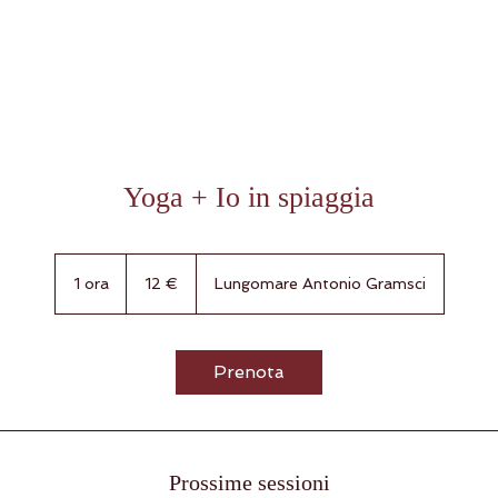
Yoga + Io in spiaggia
12
euro
1 ora
1
12 €
Lungomare Antonio Gramsci
o
r
Prenota
Prossime sessioni